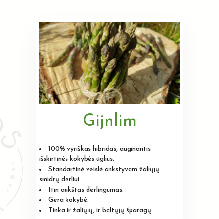
Gijnlim
100% vyriškas hibridas, auginantis
išskirtinės kokybės ūglius.
Standartinė veislė ankstyvam žaliųjų
smidrų derliui.
Itin aukštas derlingumas.
Gera kokybė.
Tinka ir žaliųjų, ir baltųjų šparagų