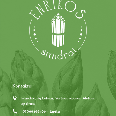
Kontaktai
Marcinkonių kaimas, Varėnos rajonas, Alytaus
apskritis.
+37068468406 – Enrika