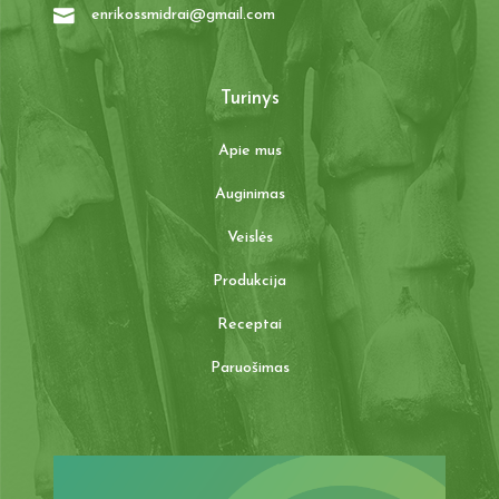
enrikossmidrai@gmail.com
Turinys
Apie mus
Auginimas
Veislės
Produkcija
Receptai
Paruošimas