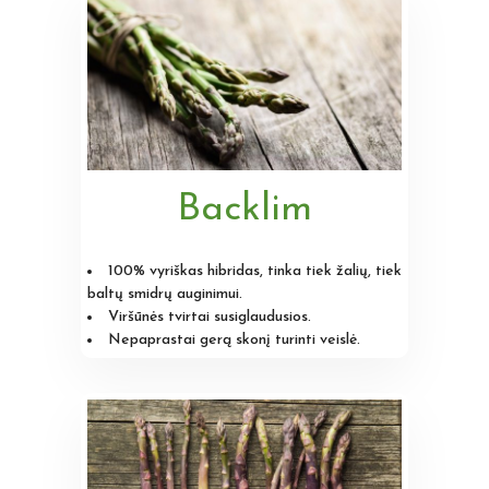
Backlim
100% vyriškas hibridas, tinka tiek žalių, tiek
baltų smidrų auginimui.
Viršūnės tvirtai susiglaudusios.
Nepaprastai gerą skonį turinti veislė.