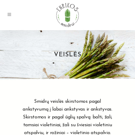
VEISLĖS
Smidrų veislės skirstomos pagal
ankstyvumą į labai ankstyvas ir ankstyvas.
Skirstomos ir pagal ūglių spalvą: balti, žali,
tamsiai violetiniai, žali su šviesiai violetiniu
atspalviu, ir rožiniai – violetinio atspalvio.