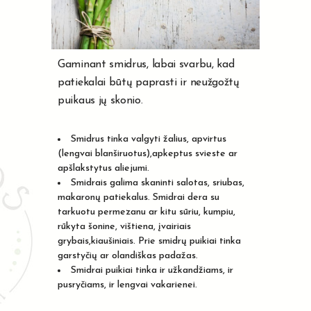
Gaminant smidrus, labai svarbu, kad
patiekalai būtų paprasti ir neužgožtų
puikaus jų skonio.
Smidrus tinka valgyti žalius, apvirtus
(lengvai blanširuotus),apkeptus svieste ar
apšlakstytus aliejumi.
Smidrais galima skaninti salotas, sriubas,
makaronų patiekalus. Smidrai dera su
tarkuotu permezanu ar kitu sūriu, kumpiu,
rūkyta šonine, vištiena, įvairiais
grybais,kiaušiniais. Prie smidrų puikiai tinka
garstyčių ar olandiškas padažas.
Smidrai puikiai tinka ir užkandžiams, ir
pusryčiams, ir lengvai vakarienei.