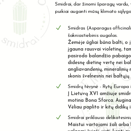
Smidrai, dar žinomi šparagų vardu, 
puikiai auganti mūsų klimato sąlygo
Smidras (Asparagus officinali
šakniastiebinis augalas.
Žemėje ūgliai būna balti, o j
įgauna rausvai violetinę, tam
pasirodo balandžio pabaigoje
didesnę dietinę vertę nei bal
angliavandenių, mineralinių 
skonis švelnesnis nei baltųjų.
Smidrų tėvynė - Rytų Europa i
Į Lietuvą XVI amžiuje smidr
motina Bona Sforca. Auginam
Vėliau paplito ir kitų didikų
Smidrai priklauso delikatesini
Maistui vartojami žali arba ba