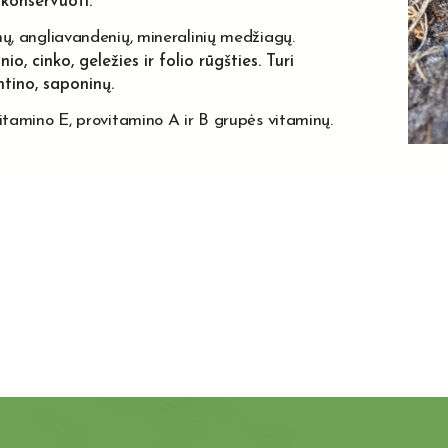
r konservuoti.
ų, angliavandenių, mineralinių medžiagų.
o, cinko, geležies ir folio rūgšties. Turi
tino, saponinų.
tamino E, provitamino A ir B grupės vitaminų.