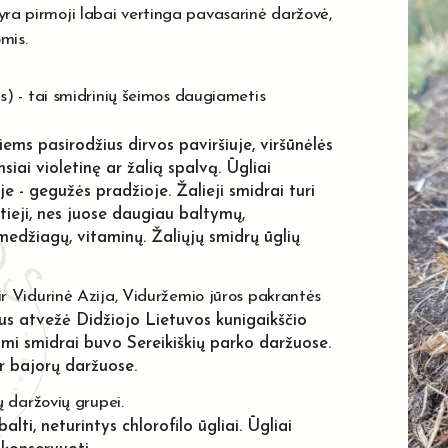
yra pirmoji labai vertinga pavasarinė daržovė,
mis.
s) - tai smidrinių šeimos daugiametis
iems pasirodžius dirvos paviršiuje, viršūnėlės
siai violetinę ar žalią spalvą. Ūgliai
 - gegužės pradžioje. Žalieji smidrai turi
tieji, nes juose daugiau baltymų,
medžiagų, vitaminų. Žaliųjų smidrų ūglių
r Vidurinė Azija, Viduržemio jūros pakrantės
us atvežė Didžiojo Lietuvos kunigaikščio
i smidrai buvo Sereikiškių parko daržuose.
 ir bajorų daržuose.
ų daržovių grupei.
lti, neturintys chlorofilo ūgliai. Ūgliai