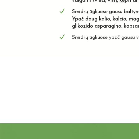
valgomi švieži, virti, kepti a
Smidrų ūgliuose gausu baltym
Ypač daug kalio, kalcio, magni
glikozido asparagino, kapsan
Smidrų ūgliuose ypač gausu vi