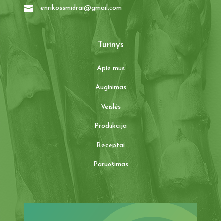
enrikossmidrai@gmail.com
Turinys
Apie mus
Auginimas
Veislės
Produkcija
Receptai
Paruošimas